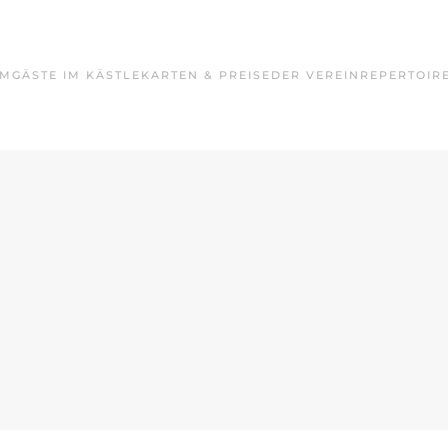
MM
GÄSTE IM KÄSTLE
KARTEN & PREISE
DER VEREIN
REPERTOIR