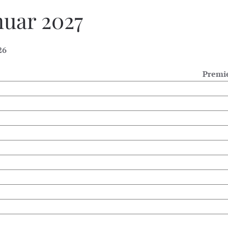
nuar 2027
26
Premi