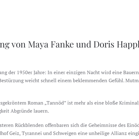
sung von Maya Fanke und Doris Hap
ang der 1950er Jahre: In einer einzigen Nacht wird eine Bauer
ie Bestürzung weicht schnell einem beklemmenden Gefühl. Mut
gekröntem Roman „Tannöd” ist mehr als eine bloße Kriminalge
gkeit Abgründe lauern.
teren Rückblenden offenbaren sich die Geheimnisse des Einöd
hof Geiz, Tyrannei und Schweigen eine unheilige Allianz eing