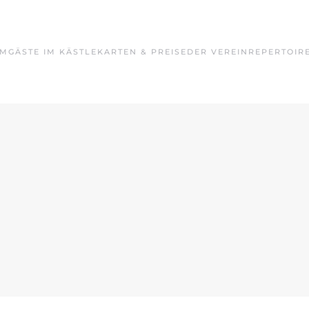
MM
GÄSTE IM KÄSTLE
KARTEN & PREISE
DER VEREIN
REPERTOIR